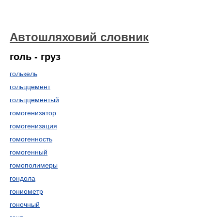
Автошляховий словник
голь - груз
голькель
гольццемент
гольццементый
гомогенизатор
гомогенизация
гомогенность
гомогенный
гомополимеры
гондола
гониометр
гоночный