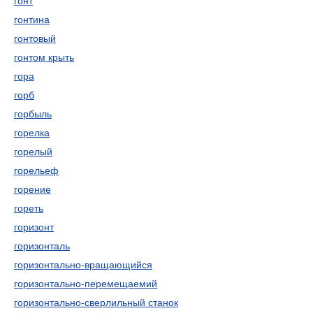
гонт
гонтина
гонтовый
гонтом крыть
гора
горб
горбыль
горелка
горелый
горельеф
горение
гореть
горизонт
горизонталь
горизонтально-вращающийся
горизонтально-перемещаемий
горизонтально-сверлильный станок